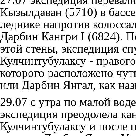
Кызылдаван (5710) в басс
леднике напротив колосса
Дарбин Кангри I
(6824). 
этой стены, экспедиция сп
Кулчинтубулаксу - правог
которого расположено чут
или Дарбин Янгал, как на
29.07 с утра по малой воде
экспедиция преодолела ка
Кулчинтубулаксу и после 