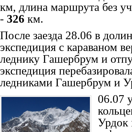
км, длина маршрута без у
-
326
км.
После заезда 28.06 в доли
экспедиция с караваном в
леднику Гашербрум
и отпу
экспедиция перебазировал
ледниками Гашербрум
и
У
06.07 
кольце
Урдок