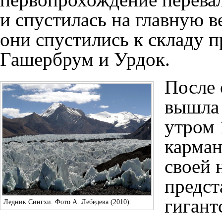
и спустилась на главную в
они спустились к складу 
Гашербрум
и
Урдок
.
После 
вышла 
утром 
карман
своей 
предст
гиган
Ледник
Сингхи
. Фото А. Лебедева (2010).