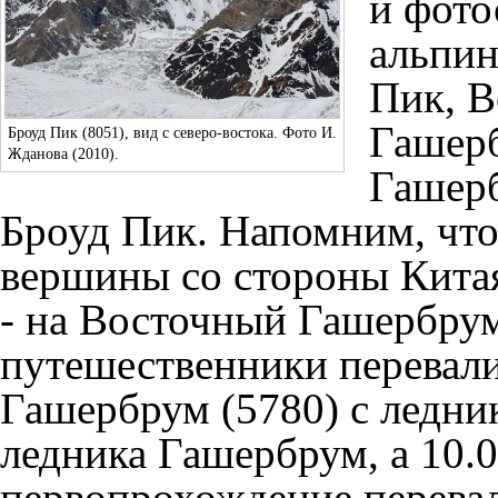
и фото
альпи
Пик
,
В
Гашер
Броуд Пик
(8051), вид с северо-востока. Фото И.
Жданова (2010).
Гашер
Броуд Пик
. Напомним, что 
вершины со стороны Кита
- на
Восточный Гашербру
путешественники перевали
Гашербрум (5780) с ледни
ледника Гашербрум
, а 10
первопрохождение перева