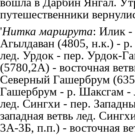
вошла в Дарбин Янгал. Ут
путешественники вернулис
'
Нитка маршрута
: Илик -
Агылдаван (4805, н.к.) - р
лед.
Урдок
- пер. Урдок-Г
(5780,2А) - восточная ветв
Северный Гашербрум (6350, 
Гашербрум
- р.
Шаксгам
- 
лед.
Сингхи
- пер. Западны
западная ветвь лед.
Сингх
3А-3Б, п.п.) - восточная в