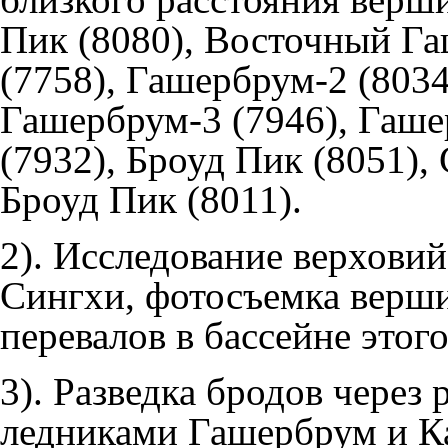
Пик
(8080),
Восточный Га
(7758),
Гашербрум-2
(8034
Гашербрум-3
(7946),
Гаше
(7932),
Броуд Пик
(8051),
Броуд Пик
(8011).
2). Исследование верховий
Сингхи
, фотосъемка верш
перевалов в бассейне этого
3). Разведка бродов через
ледниками
Гашербрум
и
К