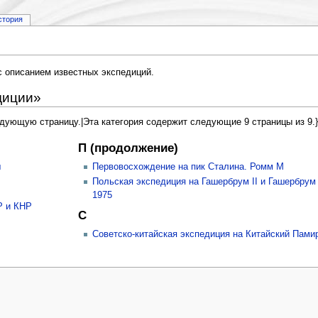
стория
с описанием известных экспедиций.
диции»
ледующую страницу.|Эта категория содержит следующие 9 страницы из 9.}
П (продолжение)
ш
Первовосхождение на пик Сталина. Ромм М
Польская экспедиция на Гашербрум II и Гашербрум I
1975
Р и КНР
С
Советско-китайская экспедиция на Китайский Пами