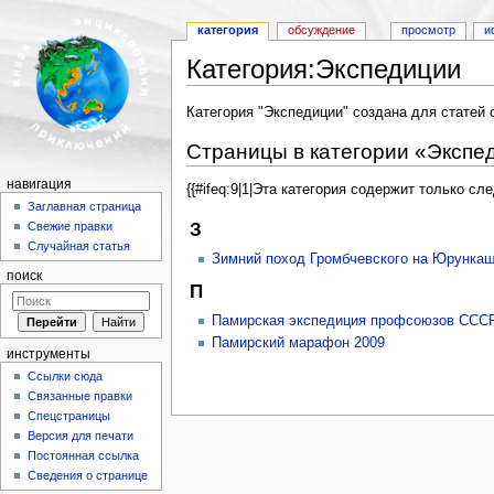
категория
обсуждение
просмотр
и
Категория:Экспедиции
Перейти к:
навигация
,
поиск
Категория "Экспедиции" создана для статей 
Страницы в категории «Экспе
навигация
{{#ifeq:9|1|Эта категория содержит только с
Заглавная страница
З
Свежие правки
Случайная статья
Зимний поход Громбчевского на Юрунка
поиск
П
Памирская экспедиция профсоюзов ССС
Памирский марафон 2009
инструменты
Ссылки сюда
Связанные правки
Спецстраницы
Версия для печати
Постоянная ссылка
Сведения о странице