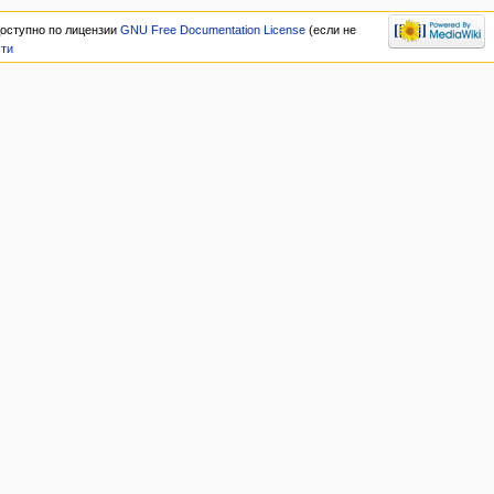
оступно по лицензии
GNU Free Documentation License
(если не
сти