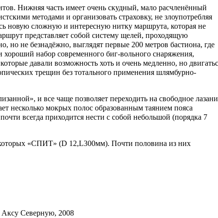
тов. Нижняя часть имеет очень скудный, мало расчленённый
стскими методами и организовать страховку, не злоупотребляя
сь новую сложную и интересную нитку маршрута, которая не
аршрут представляет собой систему щелей, проходящую
о, но не безнадёжно, выглядят первые 200 метров бастиона, где
ли хороший набор современного
биг-вольного
снаряжения,
, которые давали возможность хоть и очень медленно, но двигать
копических трещин без тотального применения
шлямбурно
-
лизанной», и все чаще позволяет переходить на свободное лазани
ает несколько мокрых полос образованным таянием пояса
 почти всегда приходится нести с собой небольшой (порядка 7
которых «
СПИТ
» (D 12,L300мм). Почти половина из них
 Аксу Северную, 2008