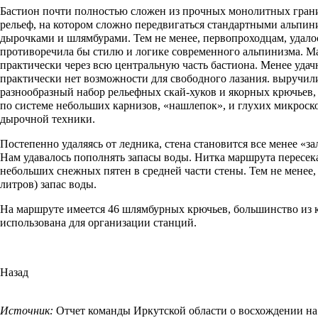
Бастион почти полностью сложен из прочных монолитных грани
рельеф, на котором сложно передвигаться стандартными альпини
дырочками и шлямбурами. Тем не менее, первопроходцам, удало
противоречила бы стилю и логике современного альпинизма. М
практически через всю центральную часть бастиона. Менее удачн
практически нет возможности для свободного лазания. выручи
разнообразный набор рельефных
скай-хуков
и
якорных крючьев
по системе небольших карнизов, «нашлепок», и глухих микрос
дырочной техники.
Постепенно удаляясь от ледника, стена становится все менее «за
Нам удавалось пополнять запасы воды. Нитка маршрута пересек
небольших снежных пятен в средней части стены. Тем не менее,
литров) запас воды.
На маршруте имеется 46 шлямбурных крючьев, большинство из 
использована для организации станций.
Назад
Источник:
Отчет команды Иркутской области о восхождении на