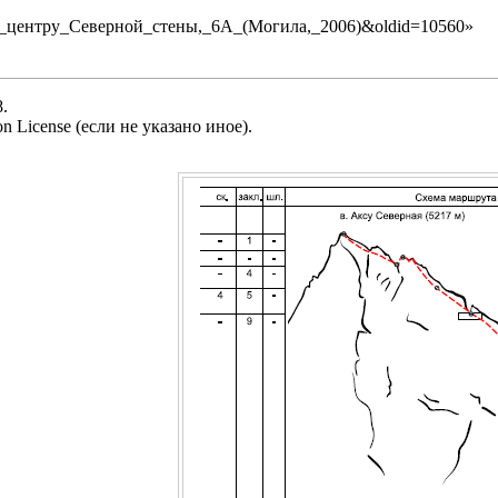
ая_по_центру_Северной_стены,_6А_(Могила,_2006)&oldid=10560
»
.
n License
(если не указано иное).