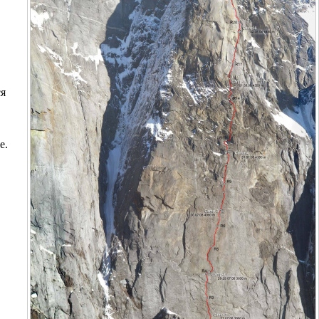
ся
е.