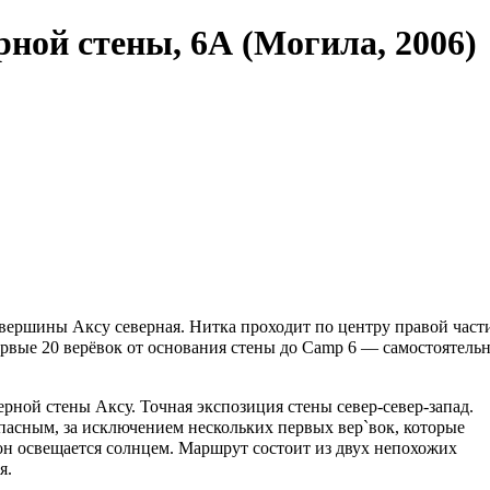
рной стены, 6А (Могила, 2006)
вершины Аксу северная. Нитка проходит по центру правой част
вые 20 верёвок от основания стены до Camp 6 — самостоятельн
рной стены Аксу. Точная экспозиция стены север-север-запад.
пасным, за исключением нескольких первых вер`вок, которые
он освещается солнцем. Маршрут состоит из двух непохожих
я.