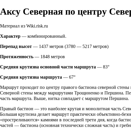
Аксу Северная по центру Севе
Материал из Wiki.risk.ru
Характер
— комбинированный.
Перепад высот
— 1437 метров (3780 — 5217 метров)
Протяженность
— 1848 метров
Средняя крутизна основной части маршрута
— 83°
Средняя крутизна маршрута
— 67°
Маршрут проходит по центру правого бастиона северной стены 
Северной стены между
маршрутами Трощиненко
и Першина. Пер
часть маршрута. Выше, нитка совпадает с
маршрутом Першина
.
Правый бастион — это наиболее крутая и монолитная часть Севе
Большая крутизна делает маршрут практически объективно-безо
«простреливаются» камнями в последней трети дня, когда басти
частей — бастиона (основная технически сложная часть) и гребн