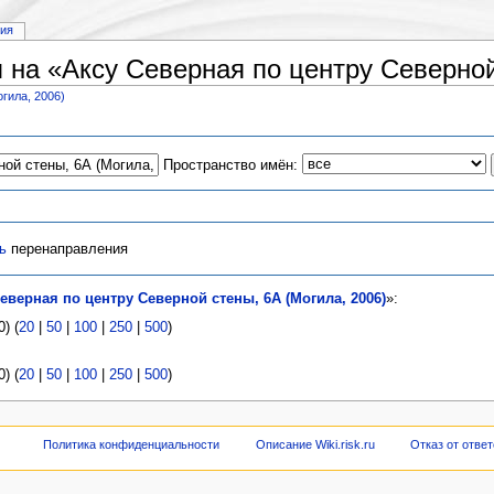
рия
на «Аксу Северная по центру Северной 
гила, 2006)
Пространство имён:
ь
перенаправления
еверная по центру Северной стены, 6А (Могила, 2006)
»:
) (
20
|
50
|
100
|
250
|
500
)
) (
20
|
50
|
100
|
250
|
500
)
Политика конфиденциальности
Описание Wiki.risk.ru
Отказ от отве