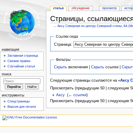
статья
обсуждение
просмотр
исто
Страницы, ссылающиеся 
←
Аксу Северная по центру Северной стены, 6А (Мо
Перейти к:
навигация
,
поиск
Ссылки сюда
Страница:
навигация
Заглавная страница
Фильтры
Свежие правки
Случайная статья
Скрыть
включения |
Скрыть
ссылки |
Скрыт
поиск
Следующие страницы ссылаются на «
Аксу С
Просмотреть (предыдущие 50 | следующие 50
Аксу
‎
(
← ссылки
)
инструменты
Просмотреть (предыдущие 50 | следующие 50
Спецстраницы
Версия для печати