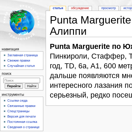
статья
обсуждение
просмотр
исто
Punta Marguerit
Алиппи
Перейти к:
навигация
,
поиск
Punta Marguerite по 
навигация
Пинкироли, Стаффер, Трое
Заглавная страница
Свежие правки
год, TD, 6a, A1, 600 ме
Случайная статья
дальше появляются мн
поиск
интересного лазания п
серьезный, редко посе
инструменты
Ссылки сюда
Связанные правки
Спецстраницы
Версия для печати
Постоянная ссылка
Сведения о странице