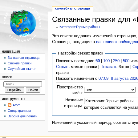
служебная страница
Связанные правки для «
←
Категория:Горные районы
Перейти к:
навигация
,
поиск
Это список недавних изменений в страницах,
Страницы, входящие в
ваш список наблюден
навигация
Настройки свежих правок
Заглавная страница
Показать последние
50
|
100
|
250
|
500
изм
Свежие правки
Скрыть
малые правки |
Показать
ботов |
Ск
Случайная статья
правки
поиск
Показать изменения с
07:09, 8 августа 202
Пространство
имён:
инструменты
Название
Atom
страницы:
которые ссылаются на указ
Спецстраницы
Версия для печати
Изменений в указанный период, соответству