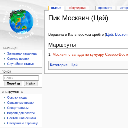
статья
обсуждение
просмотр
исто
Пик Москвич (Цей)
Перейти к:
навигация
,
поиск
Вершина в Кальперском хребте (
Цей
,
Восточ
Маршруты
навигация
Заглавная страница
1.
Москвич с запада по кулуару Северо-Восто
Свежие правки
Случайная статья
Категория
:
Цей
поиск
инструменты
Ссылки сюда
Связанные правки
Спецстраницы
Версия для печати
Постоянная ссылка
Сведения о странице