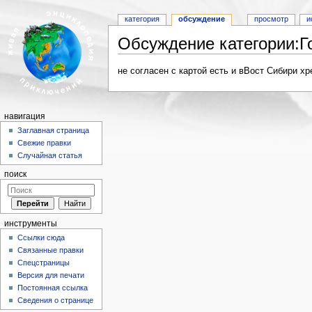
категория
обсуждение
просмотр
и
Обсуждение категории:Г
Перейти к:
навигация
,
поиск
не согласен с картой есть и вВост Сибири х
навигация
Заглавная страница
Свежие правки
Случайная статья
поиск
инструменты
Ссылки сюда
Связанные правки
Спецстраницы
Версия для печати
Постоянная ссылка
Сведения о странице