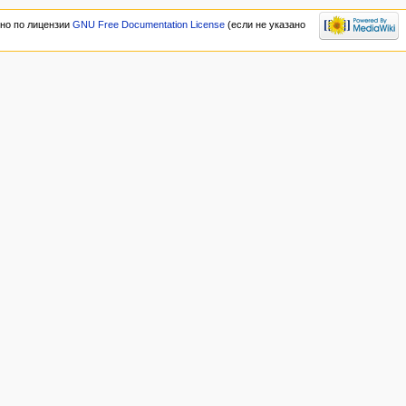
но по лицензии
GNU Free Documentation License
(если не указано