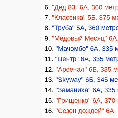
6.
"Дед 83" 6А, 360 мет
7.
"Классика" 5Б, 375 м
8.
"Труба" 5А, 360 метр
9.
"Медовый Месяц" 6А,
10.
"Мачомбо" 6А, 335 
11.
"Центр" 6А, 335 мет
12.
"Арсенал" 6Б, 335 
13.
"Skyway" 6Б, 345 м
14.
"Заманиха" 6А, 335
15.
"Грищенко" 6А, 370
16.
"Сезон дождей" 6А,