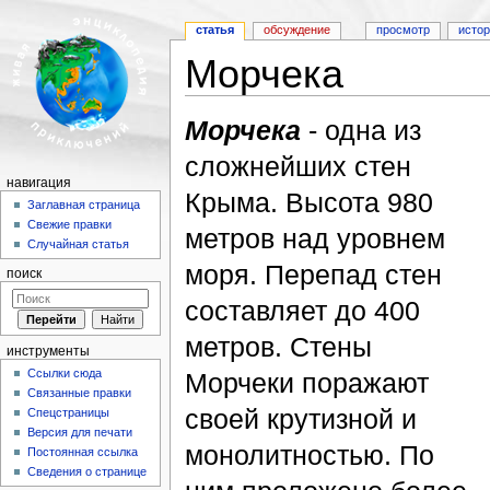
статья
обсуждение
просмотр
исто
Морчека
Перейти к:
навигация
,
поиск
Морчека
- одна из
сложнейших стен
навигация
Крыма. Высота 980
Заглавная страница
Свежие правки
метров над уровнем
Случайная статья
моря. Перепад стен
поиск
составляет до 400
метров. Стены
инструменты
Ссылки сюда
Морчеки поражают
Связанные правки
своей крутизной и
Спецстраницы
Версия для печати
монолитностью. По
Постоянная ссылка
Сведения о странице