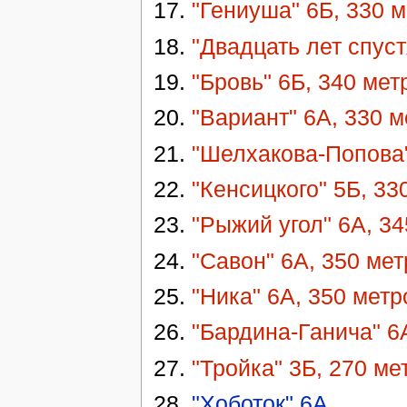
17.
"Гениуша" 6Б, 330 
18.
"Двадцать лет спуст
19.
"Бровь" 6Б, 340 мет
20.
"Вариант" 6А, 330 м
21.
"Шелхакова-Попова"
22.
"Кенсицкого" 5Б, 33
23.
"Рыжий угол" 6А, 34
24.
"Савон" 6А, 350 мет
25.
"Ника" 6А, 350 метр
26.
"Бардина-Ганича" 6
27.
"Тройка" 3Б, 270 ме
28.
"Хоботок",6А