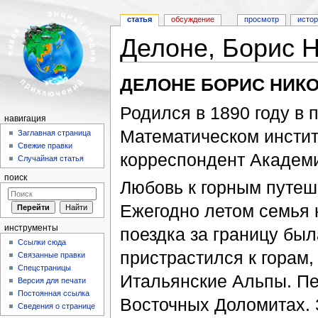
статья
обсуждение
просмотр
исто
Делоне, Борис 
Перейти к:
навигация
,
поиск
ДЕЛОНЕ БОРИС НИК
Родился в 1890 году в 
навигация
Математическом инстит
Заглавная страница
Свежие правки
корреспондент Академи
Случайная статья
поиск
Любовь к горным путеш
Ежегодно летом семья 
инструменты
поездка за границу был
Ссылки сюда
пристрастился к горам
Связанные правки
Спецстраницы
Итальянские Альпы. Пе
Версия для печати
Постоянная ссылка
Восточных Доломитах. З
Сведения о странице