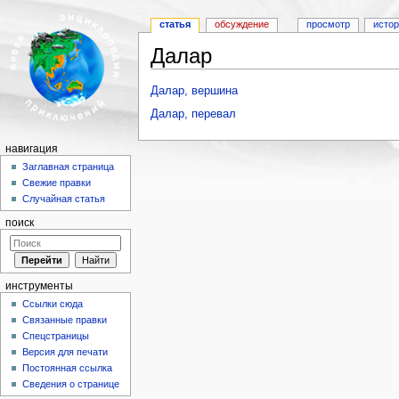
статья
обсуждение
просмотр
исто
Далар
Перейти к:
навигация
,
поиск
Далар, вершина
Далар, перевал
навигация
Заглавная страница
Свежие правки
Случайная статья
поиск
инструменты
Ссылки сюда
Связанные правки
Спецстраницы
Версия для печати
Постоянная ссылка
Сведения о странице