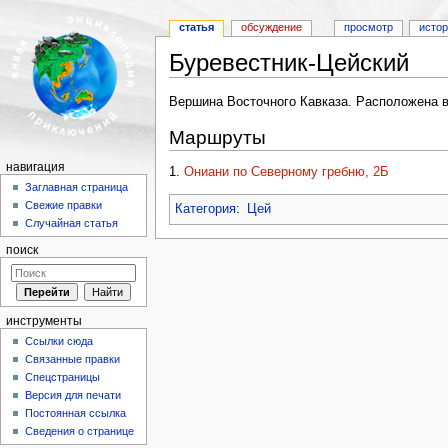
статья
обсуждение
просмотр
исто
Буревестник-Цейский
Перейти к:
навигация
,
поиск
Вершина Восточного Кавказа. Расположена в
Маршруты
навигация
1.
Ониани по Северному гребню, 2Б
Заглавная страница
Свежие правки
Категория
:
Цей
Случайная статья
поиск
инструменты
Ссылки сюда
Связанные правки
Спецстраницы
Версия для печати
Постоянная ссылка
Сведения о странице