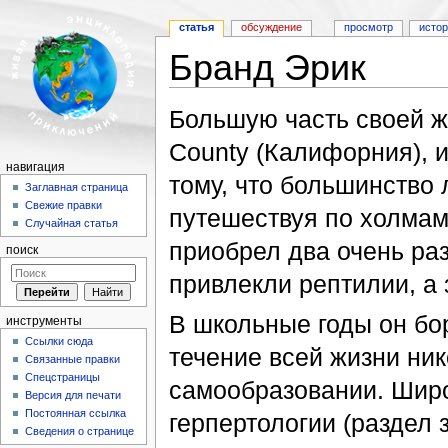
статья
обсуждение
просмотр
исто
Бранд Эрик
Перейти к:
навигация
,
поиск
Большую часть своей ж
County (Калифорния), и
навигация
тому, что большинство
Заглавная страница
Свежие правки
путешествуя по холмам
Случайная статья
приобрел два очень ра
поиск
привлекли рептилии, а 
В школьные годы он бо
инструменты
Ссылки сюда
течение всей жизни ник
Связанные правки
Спецстраницы
самообразовании. Широ
Версия для печати
Постоянная ссылка
герпертологии (раздел
Сведения о странице