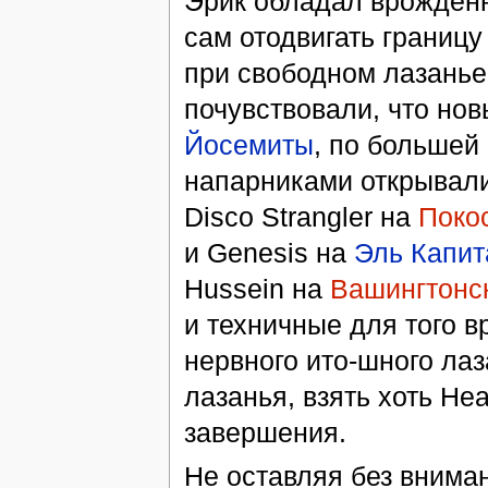
Эрик обладал врожденн
сам отодвигать границу
при свободном лазанье
почувствовали, что нов
Йосемиты
, по большей
напарниками открывали
Disco Strangler на
Поко
и Genesis на
Эль Капит
Hussein на
Вашингтонск
и техничные для того 
нервного ито-шного лаз
лазанья, взять хоть He
завершения.
Не оставляя без внима