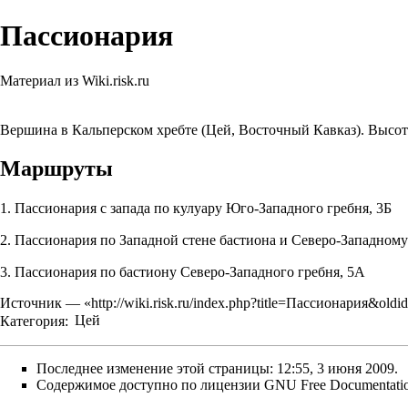
Пассионария
Материал из Wiki.risk.ru
Вершина в Кальперском хребте (
Цей
,
Восточный Кавказ
). Высот
Маршруты
1.
Пассионария с запада по кулуару Юго-Западного гребня, 3Б
2.
Пассионария по Западной стене бастиона и Северо-Западному
3.
Пассионария по бастиону Северо-Западного гребня, 5А
Источник — «
http://wiki.risk.ru/index.php?title=Пассионария&old
Категория
:
Цей
Последнее изменение этой страницы: 12:55, 3 июня 2009.
Содержимое доступно по лицензии
GNU Free Documentatio