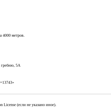
а 4000 метров.
 гребню, 5А
id=13743
»
n License
(если не указано иное).