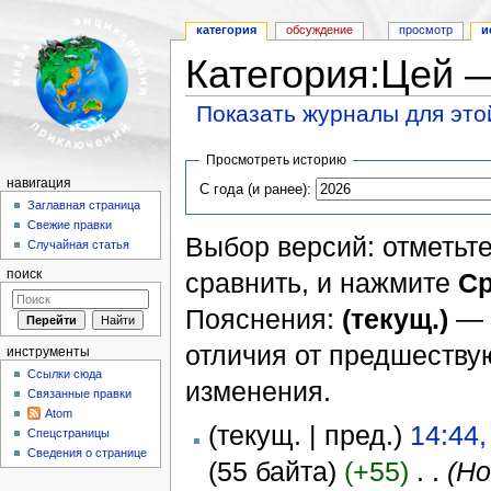
категория
обсуждение
просмотр
и
Категория:Цей 
Показать журналы для это
Перейти к:
навигация
,
поиск
Просмотреть историю
навигация
С года (и ранее):
Заглавная страница
Свежие правки
Выбор версий: отметьте
Случайная статья
сравнить, и нажмите
Ср
поиск
Пояснения:
(текущ.)
— 
отличия от предшеств
инструменты
Ссылки сюда
изменения.
Связанные правки
Atom
(текущ. | пред.)
14:44,
Спецстраницы
Сведения о странице
(55 байта)
(+55)
‎
. .
(Но