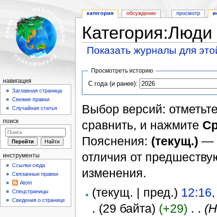
категория
обсуждение
просмотр
и
Категория:Люди
Показать журналы для это
Перейти к:
навигация
,
поиск
Просмотреть историю
навигация
С года (и ранее):
Заглавная страница
Свежие правки
Выбор версий: отметьте
Случайная статья
сравнить, и нажмите
Ср
поиск
Пояснения:
(текущ.)
— 
отличия от предшеств
инструменты
Ссылки сюда
изменения.
Связанные правки
Atom
(текущ. | пред.)
12:16
Спецстраницы
Сведения о странице
.
(29 байта)
(+29)
‎
. .
(