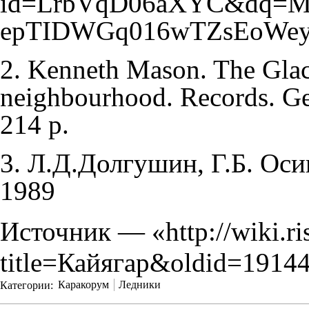
2. Kenneth Mason. The Glac
neighbourhood. Records. Geo
214 p.
3. Л.Д.Долгушин, Г.Б. Оси
1989
Источник — «
http://wiki.r
title=Кайягар&oldid=1914
Категории
:
Каракорум
Ледники