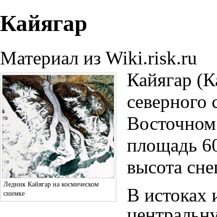
Кайягар
Материал из Wiki.risk.ru
Кайягар (К
северного 
Восточно
площадь 60
высота
сне
Ледник Кайягар на космическом
В истоках 
снимке
центральну