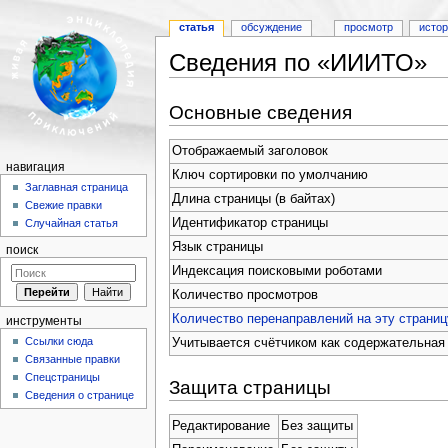
статья
обсуждение
просмотр
исто
Сведения по «ИИИТО»
Перейти к:
навигация
,
поиск
Основные сведения
Отображаемый заголовок
навигация
Ключ сортировки по умолчанию
Заглавная страница
Длина страницы (в байтах)
Свежие правки
Идентификатор страницы
Случайная статья
Язык страницы
поиск
Индексация поисковыми роботами
Количество просмотров
Количество перенаправлений на эту страниц
инструменты
Ссылки сюда
Учитывается счётчиком как содержательная
Связанные правки
Спецстраницы
Защита страницы
Сведения о странице
Редактирование
Без защиты