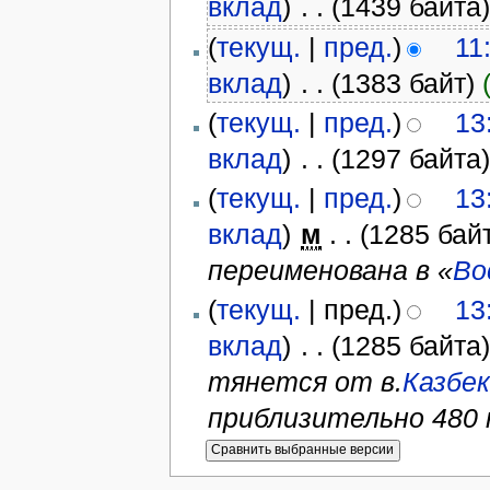
вклад
)
‎
. .
(1439 байта
(
текущ.
|
пред.
)
11
вклад
)
‎
. .
(1383 байт)
(
текущ.
|
пред.
)
13
вклад
)
‎
. .
(1297 байта
(
текущ.
|
пред.
)
13
вклад
)
‎
м
. .
(1285 бай
переименована в «
Во
(
текущ.
| пред.)
13
вклад
)
‎
. .
(1285 байта
тянется от в.
Казбек
приблизительно 480 к