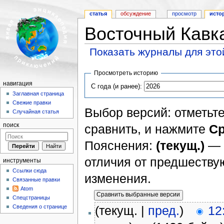
статья
обсуждение
просмотр
исто
Восточный Кавк
Показать журналы для это
Перейти к:
навигация
,
поиск
Просмотреть историю
навигация
С года (и ранее):
Заглавная страница
Свежие правки
Выбор версий: отметьте
Случайная статья
сравнить, и нажмите
Ср
поиск
Пояснения:
(текущ.)
— 
отличия от предшеств
инструменты
Ссылки сюда
изменения.
Связанные правки
Atom
Спецстраницы
Сведения о странице
(текущ. |
пред.
)
12