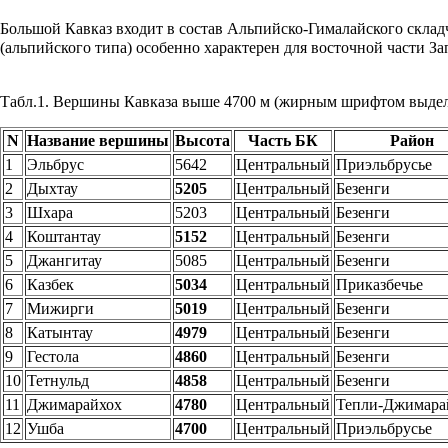
Большой Кавказ входит в состав Альпийско-Гималайского складч
(альпийского типа) особенно характерен для восточной части
За
Табл.1. Вершины Кавказа выше 4700 м (жирным шрифтом выделе
N
Название вершины
Высота
Часть БК
Район
1
Эльбрус
5642
Центральный
Приэльбрусье
2
Дыхтау
5205
Центральный
Безенги
3
Шхара
5203
Центральный
Безенги
4
Коштантау
5152
Центральный
Безенги
5
Джангитау
5085
Центральный
Безенги
6
Казбек
5034
Центральный
Приказбечье
7
Мижирги
5019
Центральный
Безенги
8
Катынтау
4979
Центральный
Безенги
9
Гестола
4860
Центральный
Безенги
10
Тетнульд
4858
Центральный
Безенги
11
Джимарайхох
4780
Центральный
Тепли-Джимара
12
Ушба
4700
Центральный
Приэльбрусье