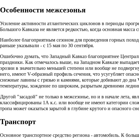
Особенности
межсезонья
Усиление активности атлантических циклонов в периоды прогре
Большого Кавказа не является редкостью, когда основная масса 
Наиболее благоприятным сезоном для проведения горных походо
раньше указывали - с 15 мая по 30 сентября.
Ошибочно думать, что
Западный Кавказ
благоприятнее
Централ
праздники. Как отмечалось выше, на
Западном Кавказе
выпадает
эрозии в значительно меньшей степени или вообще не подвергн
него, имеют V-образный профиль сечения, что усугубляет опас
снежные лавины с грязью и камнями, которые добивают до дна 
температуры, хождение по широким, разрытым древними ледн
Другой "засадой" не только в межсезонье, но и в начале лета,
классифицированы 1А к.с. или вообще не имеют категории слож
тропа может оказаться зарытой в глубине крутого и опасного сн
Транспорт
Основное транспортное средство региона - автомобиль. К боль