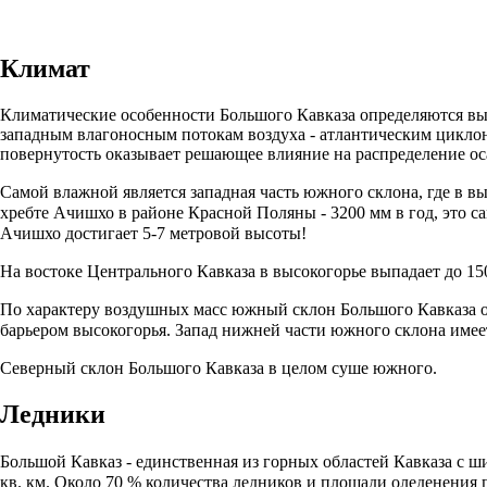
Климат
Климатические особенности Большого Кавказа определяются
вы
западным влагоносным потокам воздуха - атлантическим цикло
повернутость оказывает решающее влияние на распределение ос
Самой влажной является западная часть южного склона, где в вы
хребте Ачишхо в районе Красной Поляны - 3200 мм в год, это 
Ачишхо достигает 5-7 метровой высоты!
На востоке
Центрального Кавказа
в высокогорье выпадает до 15
По характеру воздушных масс южный склон Большого Кавказа от
барьером высокогорья. Запад нижней части южного склона имеет
Северный склон Большого Кавказа в целом суше южного.
Ледники
Большой Кавказ - единственная из горных областей
Кавказа
с ши
кв. км. Около 70 % количества ледников и площади оледенения