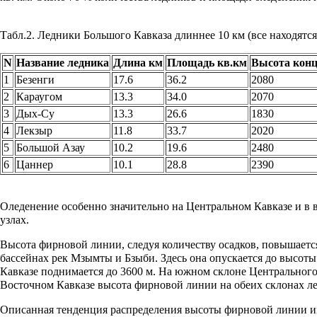
Табл.2. Ледники Большого Кавказа длиннее 10 км (все находятс
N
Название ледника
Длина км
Площадь кв.км
Высота кон
1
Безенги
17.6
36.2
2080
2
Караугом
13.3
34.0
2070
3
Дых-Су
13.3
26.6
1830
4
Лекзыр
11.8
33.7
2020
5
Большой Азау
10.2
19.6
2480
6
Цаннер
10.1
28.8
2390
Оледенение особенно значительно на
Центральном Кавказе
и в 
узлах.
Высота
фирновой линии
, следуя количеству осадков, повышаетс
бассейнах рек Мзымты и Бзыби. Здесь она опускается до высоты
Кавказе
поднимается до 3600 м. На южном склоне
Центрального
Восточном Кавказе
высота фирновой линии на обеих склонах ле
Описанная тенденция распределения высоты
фирновой линии
и