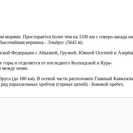
морями. Простирается более чем на 1100 км с северо-запада на
. Высочайшая вершина -
Эльбрус
(5642 м).
йской Федерации с Абхазией, Грузией, Южной Осетией и Азерб
е горы
и отделяется от последнего Колхидской и Кура-
и между ними.
бруса
(до 180 км). В осевой части расположен
Главный Кавказск
я ряд параллельных хребтов (горных цепей) -
Боковой хребет
,