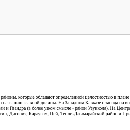
т районы, которые обладают определенной целостностью в плане
по названию главной долины. На
Западном Кавказе
с запада на в
й и Гвандра (в более узком смысле - район Узункола). На
Центр
гин, Дигория, Караугом, Цей, Тепли-Джимарайский район и При