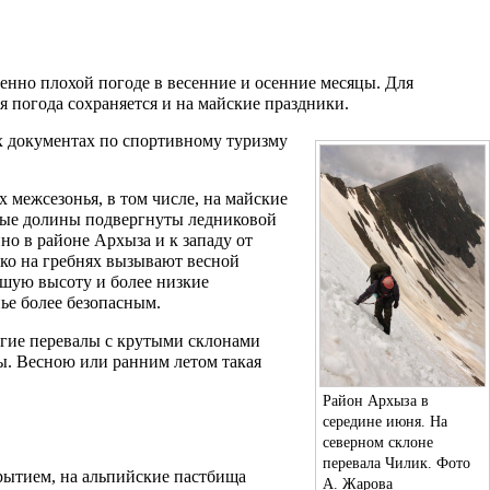
енно плохой погоде в весенние и осенние месяцы. Для
ая погода сохраняется и на майские праздники.
х документах по спортивному туризму
ях
межсезонья
, в том числе, на майские
ые долины подвергнуты ледниковой
нно в районе Архыза и к западу от
ко на гребнях вызывают весной
ьшую высоту и более низкие
ье
более безопасным.
ногие перевалы с крутыми склонами
ы. Весною или ранним летом такая
Район Архыза в
середине июня. На
северном склоне
перевала Чилик. Фото
рытием, на альпийские пастбища
А. Жарова