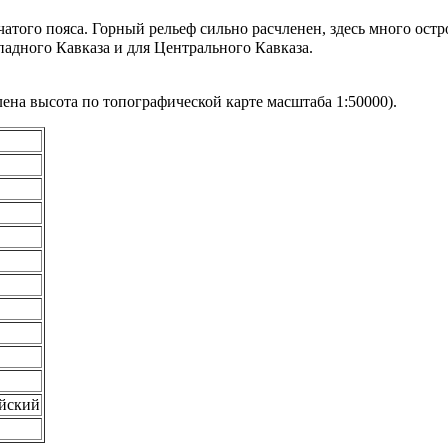
атого пояса. Горный рельеф сильно расчленен, здесь много ост
падного Кавказа
и для
Центрального Кавказа
.
на высота по топографической карте масштаба 1:50000).
йский