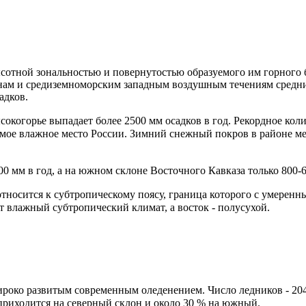
сотной зональностью
и повернутостью образуемого им горного 
нам и средиземноморским западным воздушным течениям средни
адков.
сокогорье выпадает более 2500 мм осадков в год. Рекордное кол
самое влажное место России. Зимний снежный покров в районе м
00 мм в год, а на южном склоне
Восточного Кавказа
только 800-6
носится к субтропическому поясу, граница которого с умеренн
 влажный субтропический климат, а восток - полусухой.
роко развитым современным оледенением. Число ледников - 204
 приходится на северный склон и около 30 % на южный.