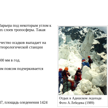
барьера под некоторым углом к
х слоев тропосферы. Такая
ичество осадков выпадает на
етеорологической станции
00 мм в год.
ым поясом подчеркивается
Отдых в Адишском ледопаде.
7, площадь оледенения 1424
Фото А.Лебедева (1989)