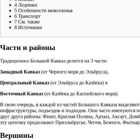
4
Ледники
5
Особенности межсезонья
6
Транспорт
7
См. также
8
Источники
Части и районы
Традиционно Большой Кавказ делится на 3 части:
Западный Кавказ
(от Черного моря до
Эльбруса
),
Центральный Кавказ
(от
Эльбруса
до
Казбека
) и
Восточный Кавказ
(от
Казбека
до Каспийского моря).
В свою очередь, в каждой из частей Большого Кавказа выделяю
инфраструктуры, подъездов и подходов. Они часто именуются 
друг друга районы: Фишт, Красная Поляна, Архыз, Аксаут, Домба
эту цепочку продолжают Приэльбрусье, Чегем, Безенги, Фытнар
Вершины