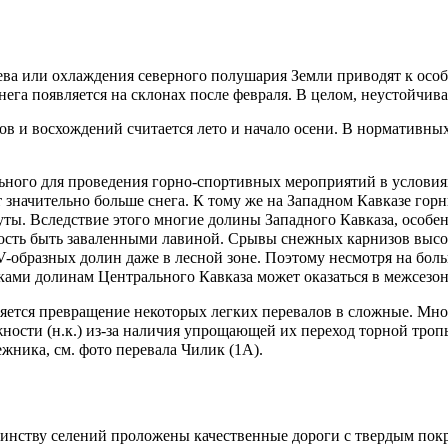
ва или охлаждения северного полушария Земли приводят к особ
снега появляется на склонах после февраля. В целом, неустойчив
в и восхождений считается лето и начало осени. В нормативны
ьного
для проведения горно-спортивных мероприятий в услови
 значительно больше снега. К тому же на
Западном Кавказе
горн
уты. Вследствие этого многие долины
Западного Кавказа
, особе
ность быть заваленными лавиной. Срывы снежных карнизов высо
V-образных долин даже в лесной зоне. Поэтому несмотря на бол
иками долинам
Центрального Кавказа
может оказаться в
межсезон
 является превращение некоторых легких перевалов в сложные. М
ности (н.к.) из-за наличия упрощающей их переход торной троп
ежника, см. фото перевала Чилик (1А).
шинству селений проложены качественные дороги с твердым пок