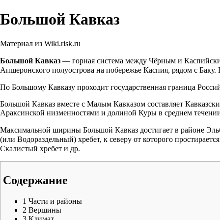
Большой Кавказ
Материал из Wiki.risk.ru
Большой Кавказ
— горная система между Чёрным и Каспийским 
Апшеронского полуострова на побережье Каспия, рядом с Баку
По Большому Кавказу проходит государственная граница Росси
Большой Кавказ вместе с
Малым Кавказом
составляет
Кавказски
Араксинской низменностями и долиной Куры в среднем течени
Максимальной ширины Большой Кавказ достигает в районе
Эль
(или Водораздельный) хребет
, к северу от которого простираетс
Скалистый хребет и др.
Содержание
1
Части и районы
2
Вершины
3
Климат