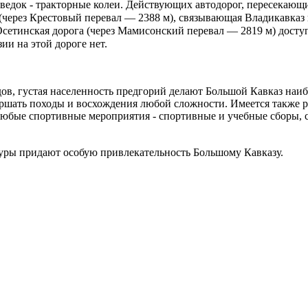
азведок - тракторные колеи. Действующих автодорог, пересекаю
 (через Крестовый перевал — 2388 м), связывающая Владикавказ 
етинская дорога (через Мамисонский перевал — 2819 м) доступн
ии на этой дороге нет.
дов, густая населенность предгорий делают Большой Кавказ на
шать походы и восхождения любой сложности. Имеется также р
любые спортивные мероприятия - спортивные и учебные сборы, с
туры придают особую привлекательность Большому Кавказу.