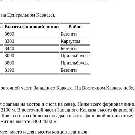
я на
Центральном Кавказе
).
ца
Высота
фирновой линии
Район
3600
Безенги
3300
Караугом
3440
Безенги
3090
Приэльбрусье
3800
Приэльбрусье
3190
Безенги
восточной части
Западного Кавказа
. На
Восточном Кавказе
небол
я с запада на восток и с юга на север. Ниже всего фирновая ли
 2100 м. В восточной части
Западного Кавказа
высота фирновой л
 Кавказа
из-за обильных осадков высота фирновой линии ниже, ч
жит на высоте 3300-4000 м.
меет место и для высоты концов ледников.