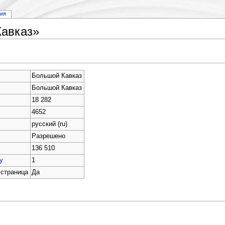
рия
Кавказ»
Большой Кавказ
Большой Кавказ
18 282
4652
русский (ru)
Разрешено
136 510
у
1
 страница
Да