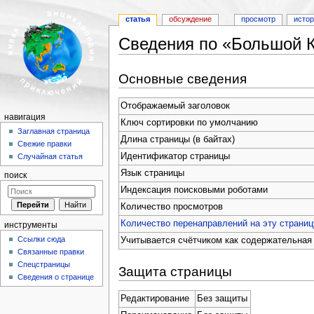
статья
обсуждение
просмотр
исто
Сведения по «Большой 
Перейти к:
навигация
,
поиск
Основные сведения
Отображаемый заголовок
навигация
Ключ сортировки по умолчанию
Заглавная страница
Длина страницы (в байтах)
Свежие правки
Идентификатор страницы
Случайная статья
Язык страницы
поиск
Индексация поисковыми роботами
Количество просмотров
Количество перенаправлений на эту страниц
инструменты
Ссылки сюда
Учитывается счётчиком как содержательная
Связанные правки
Спецстраницы
Защита страницы
Сведения о странице
Редактирование
Без защиты