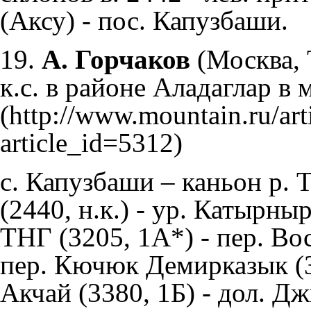
(Аксу) - пос. Капузбаши.
19.
А. Горчаков
(Москва, 
к.с. в районе Аладаглар в м
с. Капузбаши – каньон р. 
(2440, н.к.) - ур. Катырн
ТНГ (3205, 1А*) - пер. Во
пер. Кючюк Демирказык (31
Акчай (3380, 1Б) - дол. Д