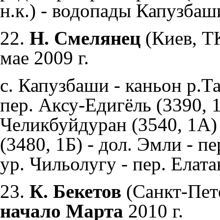
н.к.) - водопады Капузбаш
22.
Н. Смелянец
(Киев, ТК
мае 2009 г.
с. Капузбаши - каньон р.Та
пер. Аксу-Едигёль (3390, 1
Челикбуйдуран (3540, 1А) 
(3480, 1Б) - дол. Эмли - п
ур. Чильолугу - пер. Елатан
23.
К. Бекетов
(Санкт-Пет
начало Марта
2010 г.