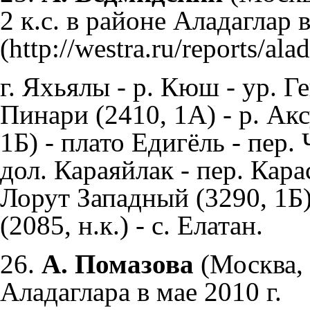
2 к.с. в районе Аладаглар в
г. Яхьялы - р. Кюш - ур. 
Пинари (2410, 1А) - р. Акс
1Б) - плато Едигёль - пер.
дол. Караяйлак - пер. Карас
Лорут Западный (3290, 1Б) 
(2085, н.к.) - с. Елатан.
26.
А. Помазова
(Москва,
Аладаглара в мае 2010 г.