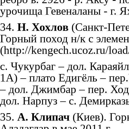
урочища Гевеналаны - г. Я
34.
Н. Хохлов
(Санкт-Пете
Горный поход н/к с элемент
с. Чукурбаг – дол. Караяй
1А) – плато Едигёль – пер
– дол. Джимбар – пер. Хо
дол. Нарпуз – с. Демирказ
35.
А. Клипач
(Киев).
Гор
Аладаглар в мае 2011 г.