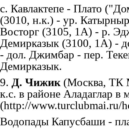
с. Кавлактепе - Плато ("Д
(3010, н.к.) - ур. Катырны
Восторг (3105, 1А) - р. 
Демирказык (3100, 1А) - до
- дол. Джимбар - пер. Теке
Демирказык.
9.
Д. Чижик
(Москва, ТК
к.с. в районе Аладаглар в м
Водопады Капусбаши - пла