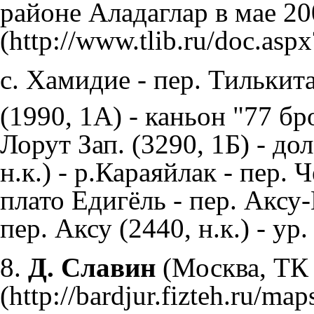
районе Аладаглар в мае 200
с. Хамидие - пер. Тилькит
(1990, 1А) - каньон "77 бр
Лорут Зап. (3290, 1Б) - до
н.к.) - р.Караяйлак - пер.
плато Едигёль - пер. Аксу-
пер. Аксу (2440, н.к.) - ур
8.
Д. Славин
(Москва, Т