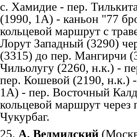
с. Хамидие - пер. Тилькит
(1990, 1А) - каньон "77 бр
кольцевой маршрут с траве
Лорут Западный (3290) ч
(3315) до пер. Мангирчи (3
Чильолугу (2260, н.к.) - п
пер. Кошевой (2190, н.к.) 
1А) - пер. Восточный Калд
кольцевой маршрут через п
Чукурбаг.
25.
А. Ведмидский
(Москв