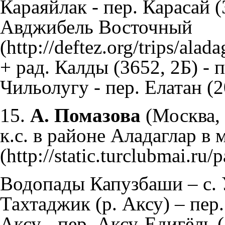
Караяйлак - пер. Карасай (
Авджибель Восточный
+ рад. Калды (3652, 2Б) - п
Чильолугу - пер. Елатан (20
15.
А. Помазова
(Москва,
к.с. в районе Аладаглар в м
Водопады Капузбаши – с. 
Тахтаджик (р. Аксу) – пер.
Аксу - пер. Аксу-Едигёль (