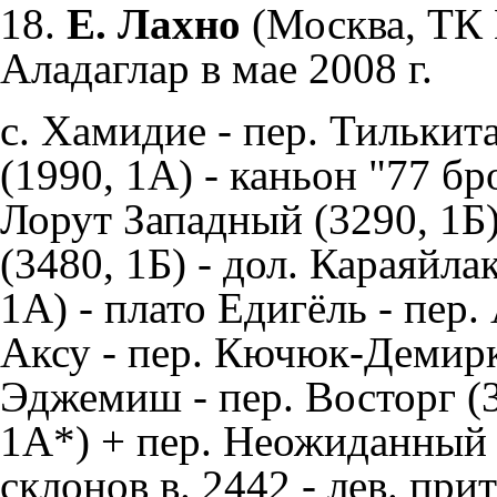
18.
Е. Лахно
(Москва, ТК В
Аладаглар в мае 2008 г.
с. Хамидие - пер. Тилькит
(1990, 1А) - каньон "77 бр
Лорут Западный (3290, 1Б)
(3480, 1Б) - дол. Караяйла
1А) - плато Едигёль - пер.
Аксу - пер. Кючюк-Демирка
Эджемиш - пер. Восторг (3
1А*) + пер. Неожиданный -
склонов в. 2442 - лев. при