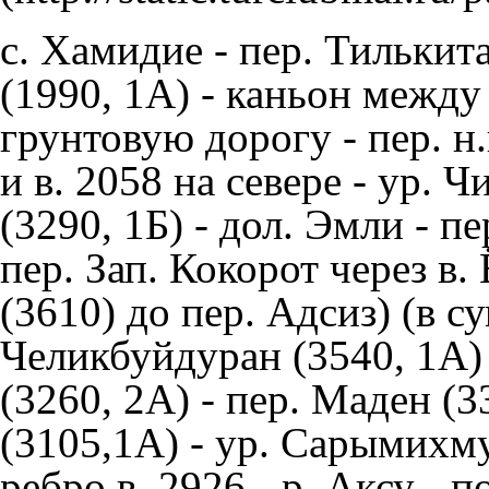
с. Хамидие - пер. Тилькит
(1990, 1А) - каньон между 
грунтовую дорогу - пер. н.
и в. 2058 на севере - ур. Ч
(3290, 1Б) - дол. Эмли - п
пер. Зап. Кокорот через в.
(3610) до пер. Адсиз) (в с
Челикбуйдуран (3540, 1А) -
(3260, 2А) - пер. Маден (3
(3105,1А) - ур. Сарымихм
ребро в. 2926 - р. Аксу - 