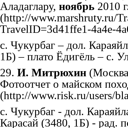
Аладаглару,
ноябрь
2010 г
с. Чукурбаг – дол. Караяй
1Б) – плато Ёдигёль – с. 
29.
И. Митрюхин
(Москва
Фотоотчет о майском похо
с. Чукурбаг - дол. Караяйла
Карасай (3480, 1Б) - рад. 