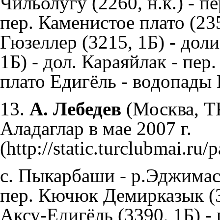
Чильолугу (2260, н.к.) - п
пер. Каменистое плато (23
Гюзеллер (3215, 1Б) - доли
1Б) - дол. Караяйлак - пер
плато Едигёль - водопады
13.
А. Лебедев
(Москва, 
Аладаглар в мае 2007 г.
с. Пыкарбаши - р.Эджимас 
пер. Кючюк Демирказык (31
Аксу-Едигёль (3390, 1Б) - 