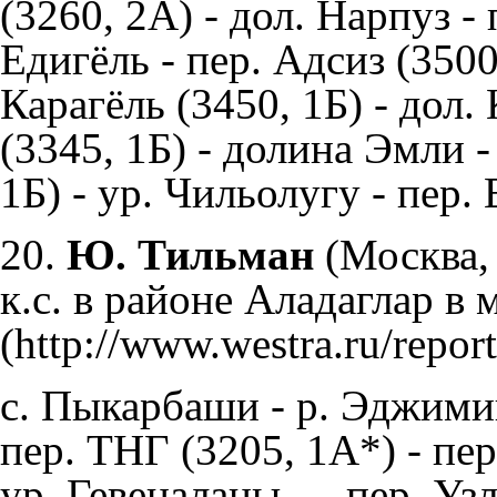
(3260, 2А) - дол. Нарпуз -
Едигёль - пер. Адсиз (3500,
Карагёль (3450, 1Б) - дол
(3345, 1Б) - долина Эмли 
1Б) - ур. Чильолугу - пер. Е
20.
Ю. Тильман
(Москва,
к.с. в районе Аладаглар в м
с. Пыкарбаши - р. Эджимиш
пер. ТНГ (3205, 1А*) - пе
ур. Гевеналаны — пер. Узл