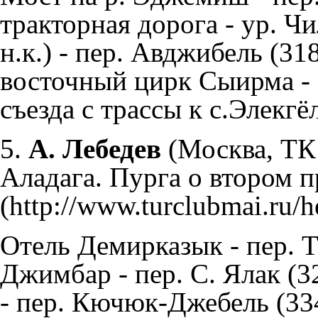
тракторная дорога - ур. Чи
н.к.) - пер. Авджибель (318
восточный цирк Сыирма - 
съезда с трассы к с.Элекгё
5.
А. Лебедев
(Москва, Т
Аладага. Пурга о втором п
Отель Демирказык - пер. Т
Джимбар - пер. С. Ялак (32
- пер. Кючюк-Джебель (334