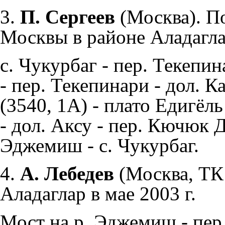
3.
П. Сергеев
(Москва). По
Москвы в районе Аладагл
с. Чукурбаг - пер. Текепин
- пер. Текепинари - дол. 
(3540, 1А) - плато Едигёль
- дол. Аксу - пер. Кючюк Д
Эджемиш - с. Чукурбаг.
4.
А. Лебедев
(Москва, ТК
Аладаглар в мае 2003 г.
Мост на р. Эджемиш - пер