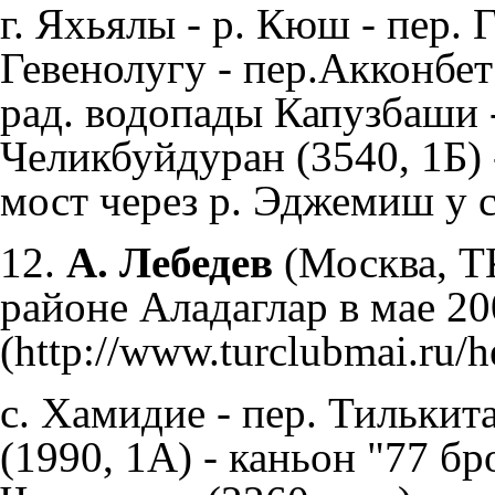
г. Яхьялы - р. Кюш - пер. Г
Гевенолугу - пер.Акконбет 
рад. водопады Капузбаши -
Челикбуйдуран (3540, 1Б) 
мост через р. Эджемиш у с
12.
А. Лебедев
(Москва, 
районе Аладаглар в мае 200
с. Хамидие - пер. Тилькит
(1990, 1А) - каньон "77 бр