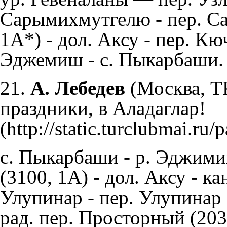
Сарымихмутгелю - пер. 
1А*) - дол. Аксу - пер. К
Эджемиш - с. Пыкарбаши.
21.
А. Лебедев
(Москва, 
праздники, в Аладаглар!
с. Пыкарбаши - р. Эджим
(3100, 1А) - дол. Аксу - ка
Улупинар - пер. Улупинар -
рад. пер. Просторный (2030