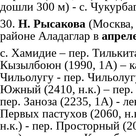
дошли 300 м) - с. Чукурбаг
30.
Н. Рысакова
(Москва, 
районе Аладаглар в
апрел
с. Хамидие – пер. Тилькита
Кызылбоюн (1990, 1А) – ка
Чильолугу - пер. Чильолугу
Южный (2410, н.к.) – пер.
пер. Заноза (2235, 1А) - л
Первых пастухов (2060, н.к
н.к.) - пер. Просторный (20