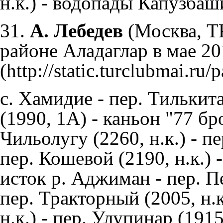
н.к.) - водопады Капузбаш
31.
А. Лебедев
(Москва, 
районе Аладаглар в мае 201
с. Хамидие - пер. Тилькит
(1990, 1А) - каньон "77 бр
Чильолугу (2260, н.к.) - п
пер. Кошевой (2190, н.к.) -
исток р. Аджиман - пер. Пе
пер. Тракторный (2005, н.к
н.к.) - пер. Улупинар (191