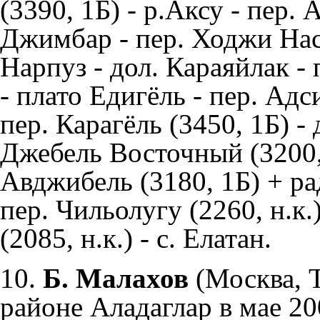
(3390, 1Б) - р.Аксу - пер.
Джимбар - пер. Ходжи Наср
Нарпуз - дол. Караяйлак -
- плато Едигёль - пер. Адси
пер. Карагёль (3450, 1Б) -
Джебель Восточный (3200, 
Авджибель (3180, 1Б) + рад
пер. Чильолугу (2260, н.к.
(2085, н.к.) - с. Елатан.
10.
Б. Малахов
(Москва,
районе Аладаглар в мае 200