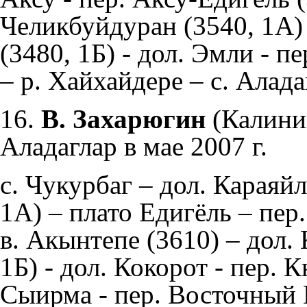
Челикбуйдуран (3540, 1А) 
(3480, 1Б) - дол. Эмли - п
– р. Хайхайдере – с. Алада
16.
В. Захарюгин
(Калинин
Аладаглар в мае 2007 г.
c. Чукурбаг – дол. Караяй
1А) – плато Едигёль – пер.
в. Акынтепе (3610) – дол. 
1Б) - дол. Кокорот - пер. 
Сыирма - пер. Восточный К