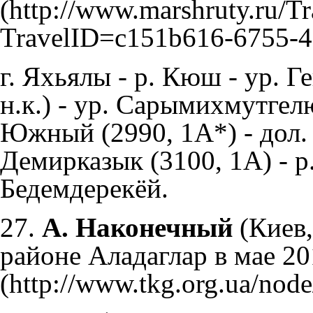
г. Яхьялы - р. Кюш - ур. Г
н.к.) - ур. Сарымихмутге
Южный (2990, 1А*) - дол.
Демирказык (3100, 1А) - р
Бедемдерекёй.
27.
А. Наконечный
(Киев,
районе Аладаглар в мае 201