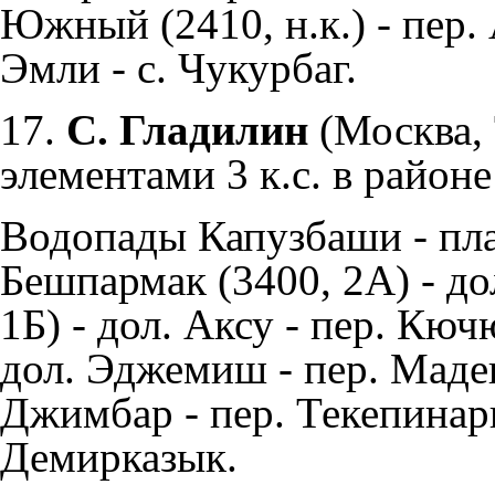
Южный (2410, н.к.) - пер.
Эмли - с. Чукурбаг.
17.
С. Гладилин
(Москва, 
элементами 3 к.с. в районе
Водопады Капузбаши - пла
Бешпармак (3400, 2А) - до
1Б) - дол. Аксу - пер. Кю
дол. Эджемиш - пер. Маден
Джимбар - пер. Текепинари
Демирказык.