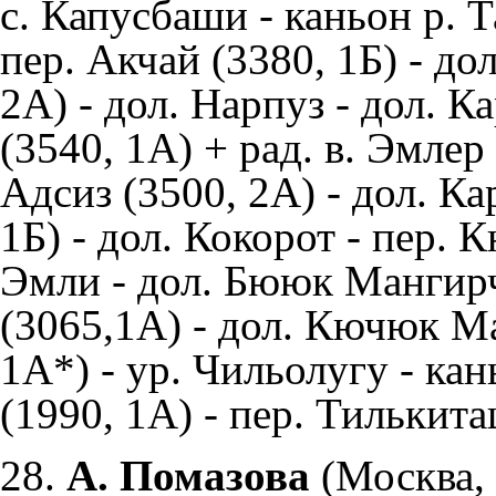
с. Капусбаши - каньон р. Т
пер. Акчай (3380, 1Б) - до
2А) - дол. Нарпуз - дол. К
(3540, 1А) + рад. в. Эмлер 
Адсиз (3500, 2А) - дол. Ка
1Б) - дол. Кокорот - пер. 
Эмли - дол. Бююк Мангирч
(3065,1А) - дол. Кючюк М
1А*) - ур. Чильолугу - ка
(1990, 1А) - пер. Тилькита
28.
А. Помазова
(Москва,