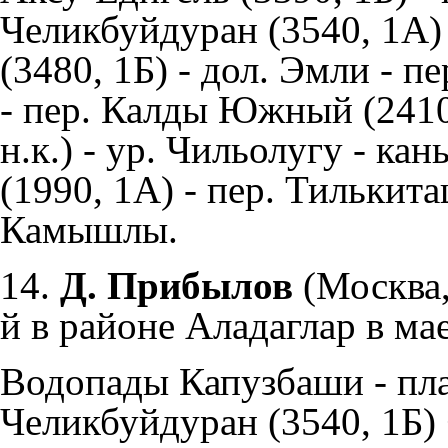
Челикбуйдуран (3540, 1А) 
(3480, 1Б) - дол. Эмли - п
- пер. Калды Южный (2410,
н.к.) - ур. Чильолугу - к
(1990, 1А) - пер. Тилькиташ
Камышлы.
14.
Д. Прибылов
(Москва,
й в районе Аладаглар в мае
Водопады Капузбаши - пла
Челикбуйдуран (3540, 1Б) +